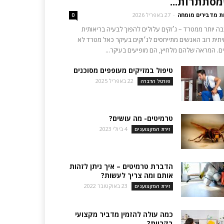
סתתרות...
ת מדבירים מומחה
-
27 באפריל 2026
0
ה יותר ממטרד – ג׳וקים עלולים להפוך לבעיה בריאותית
תית רוב האנשים מתייחסים לג׳וקים בעיקר כאל מטרד לא
ם. המראה שלהם מלחיץ, הם מופיעים בעיקר...
טיפול במזיקים מעופפים מסוכנים
22 באפריל 2025
פורטל הדברה
טרמיטים- מה עושים?
4 ביולי 2023
זירת המקצוענים
הדברת טרמיטים – איך ניתן לזהות
אותם ומה צריך לעשות?
23 באוקטובר 2022
זירת המקצוענים
כמה עולה להזמין מדביר מקצועי
בקריות?