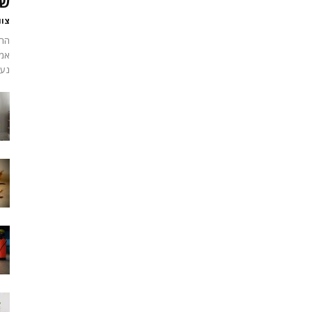
שמ
צוו
הרב
אמי
נעי